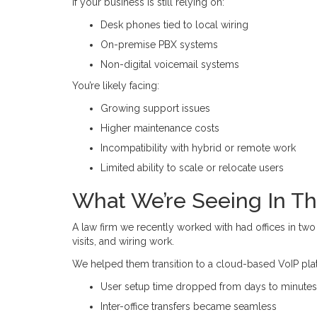
If your business is still relying on:
Desk phones tied to local wiring
On-premise PBX systems
Non-digital voicemail systems
You’re likely facing:
Growing support issues
Higher maintenance costs
Incompatibility with hybrid or remote work
Limited ability to scale or relocate users
What We’re Seeing In Th
A law firm we recently worked with had offices in t
visits, and wiring work.
We helped them transition to a cloud-based VoIP plat
User setup time dropped from days to minutes
Inter-office transfers became seamless