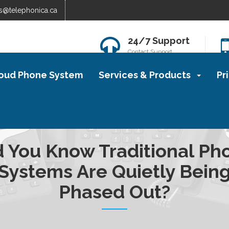
s@telephonica.ca
24/7 Support
Contact Support
oud Phone System
Services & Products
Pr
d You Know Traditional Ph
Systems Are Quietly Bein
Phased Out?