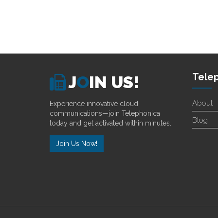
Tele
J
O
IN US!
About
Experience innovative cloud
communications—join Telephonica
Blog
today and get activated within minutes.
Join Us Now!