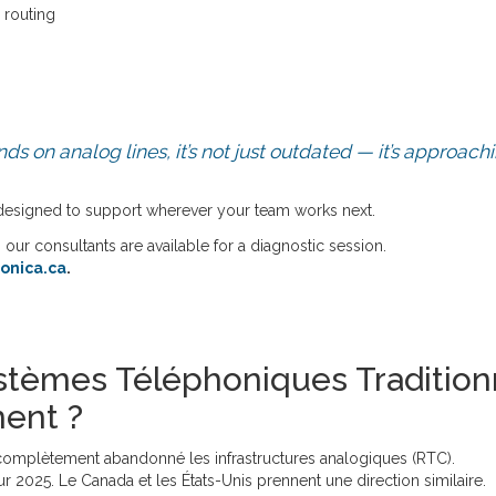
 routing
ds on analog lines, it’s not just outdated — it’s approac
d designed to support wherever your team works next.
 our consultants are available for a diagnostic session.
onica.ca
.
tèmes Téléphoniques Traditionn
ment ?
complètement abandonné les infrastructures analogiques (RTC).
 2025. Le Canada et les États-Unis prennent une direction similaire.