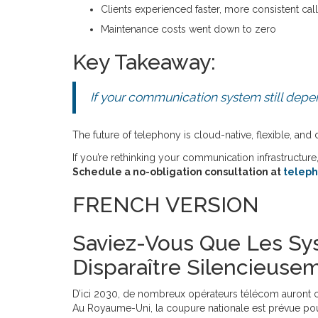
Clients experienced faster, more consistent call
Maintenance costs went down to zero
Key Takeaway:
If your communication system still depen
The future of telephony is cloud-native, flexible, an
If you’re rethinking your communication infrastructure,
Schedule a no-obligation consultation at
teleph
FRENCH VERSION
Saviez-Vous Que Les Sys
Disparaître Silencieuse
D’ici 2030, de nombreux opérateurs télécom auront 
Au Royaume-Uni, la coupure nationale est prévue pour