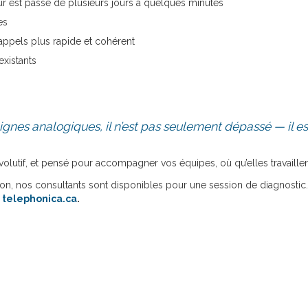
ur est passé de plusieurs jours à quelques minutes
es
appels plus rapide et cohérent
existants
ignes analogiques, il n’est pas seulement dépassé — il e
 évolutif, et pensé pour accompagner vos équipes, où qu’elles travaillen
on, nos consultants sont disponibles pour une session de diagnostic.
r
telephonica.ca
.