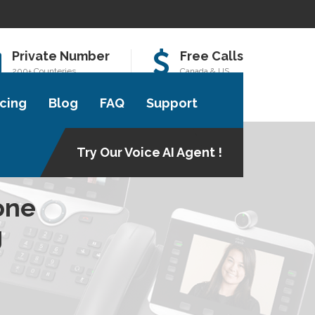
Private Number
Free Calls
200+ Counteries
Canada & US
icing
Blog
FAQ
Support
Try Our Voice AI Agent !
one
g