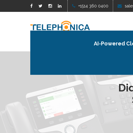
+1514 360 0400
sale
AI-Powered Cl
Di